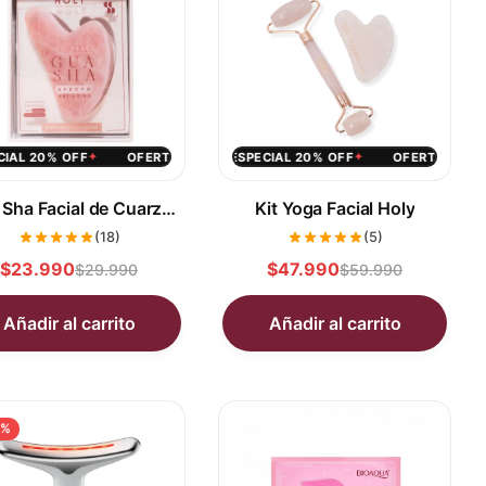
20% OFF
ECIAL 20% OFF
FERTA ESPECIAL 20% OFF
OFERTA ESPECIAL 33% OFF
OFERTA ESPECIAL 20% OFF
OFERTA ESPECIAL 20% OFF
OFERTA ESPECIAL 20% OFF
OFERTA ESPECIAL 33% OFF
OFERTA ESPECIAL 20% OFF
OFERTA ESPECIAL 2
OFERTA E
OF
✦
✦
✦
✦
✦
✦
✦
✦
✦
Sha Facial de Cuarzo
Kit Yoga Facial Holy
Rosa Holy
(18)
(5)
$23.990
$47.990
$29.990
$59.990
Añadir al carrito
Añadir al carrito
4%