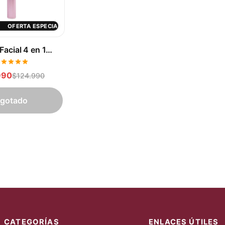
RTA ESPECIAL 20% OFF
OFERTA ESPECIAL 20% OFF
OFERTA ES
✦
✦
 Facial 4 en 1
venecedora
990
$124.990
gotado
CATEGORÍAS
ENLACES ÚTILES