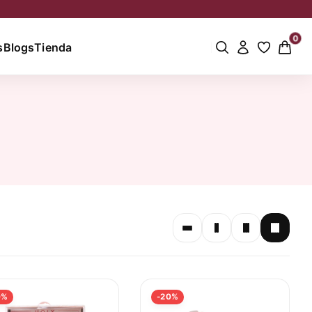
0
s
Blogs
Tienda
0%
-20%