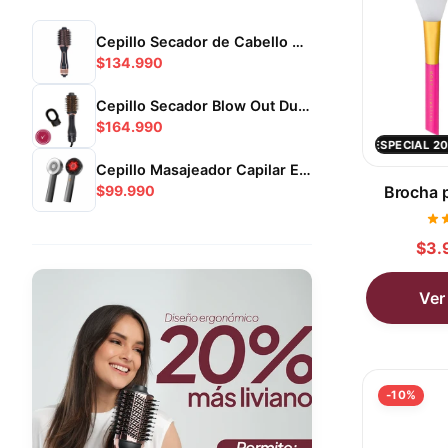
Cepillo Secador de Cabello ProDry Holy
$134.990
Cepillo Secador Blow Out Duo Holy
$164.990
OFERTA ESPECIAL 20% OFF
OFERTA ESPECIAL 20% OF
OFERTA ESPECIAL 
✦
Cepillo Masajeador Capilar Eléctrico – Estimulador de Crecimiento
$99.990
Brocha p
$3.
Ver
-10%