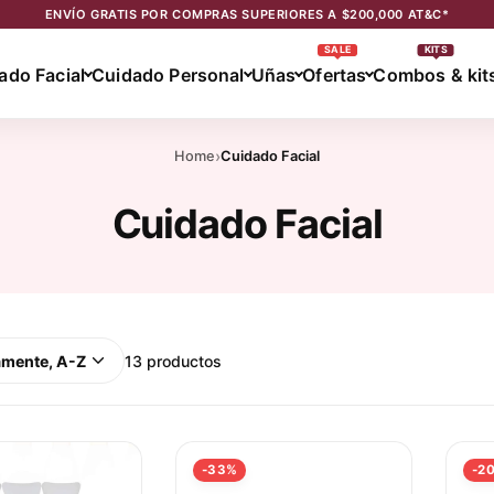
ENVÍO GRATIS POR COMPRAS SUPERIORES A $200,000 AT&C*
SALE
KITS
ado Facial
Cuidado Personal
Uñas
Ofertas
Combos & kit
›
Home
Cuidado Facial
Cuidado Facial
amente, A-Z
13 productos
-33%
-2