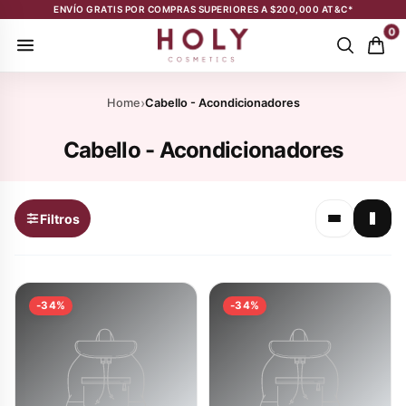
Saltar al contenido
ENVÍO GRATIS POR COMPRAS SUPERIORES A $200,000 AT&C*
0
›
Home
Cabello - Acondicionadores
Cabello - Acondicionadores
Filtros
-34%
-34%