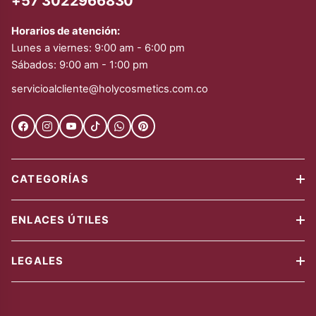
+57 3022966830
Horarios de atención:
Lunes a viernes: 9:00 am - 6:00 pm
Sábados: 9:00 am - 1:00 pm
servicioalcliente@holycosmetics.com.co
CATEGORÍAS
Cabello
ENLACES ÚTILES
Cuidado Facial
Cuidado Personal
¿Quíenes somos?
LEGALES
Uñas
Blog & Noticias
Ofertas
Trabaja con Holy
Envíos gratis
Combos & kits
Contáctanos
Política de garantía
Blogs